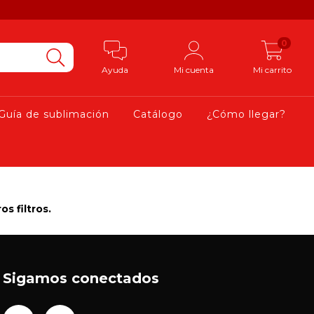
0
Ayuda
Mi cuenta
Mi carrito
Guía de sublimación
Catálogo
¿Cómo llegar?
s filtros.
Sigamos conectados