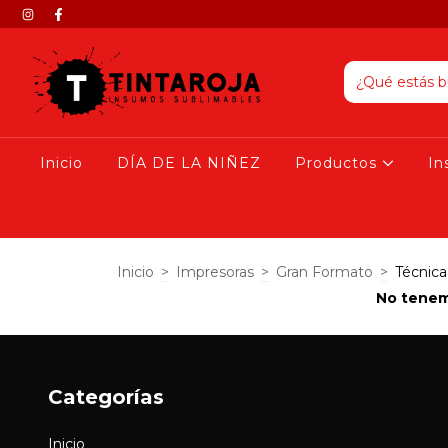
Inicio
DÍA DE LA NIÑEZ
Productos
I
Inicio
>
Impresoras
>
Gran Formato
>
Técnica
No tenemo
Categorías
Inicio