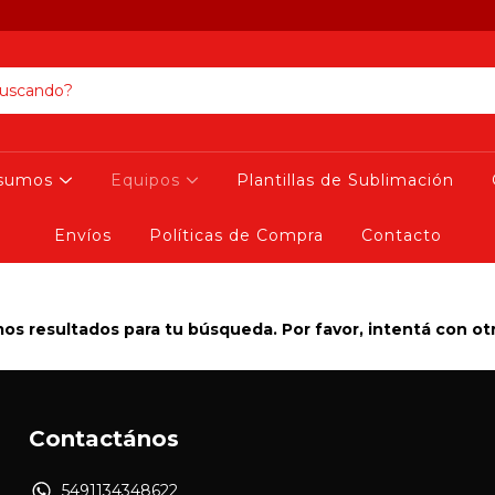
nsumos
Equipos
Plantillas de Sublimación
Envíos
Políticas de Compra
Contacto
s resultados para tu búsqueda. Por favor, intentá con otro
Contactános
5491134348622