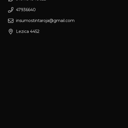
47936640
insumostintaroja@gmail.com
Lezica 4452