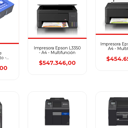
Impresora Ep
Impresora Epson L3350
A4 - Mult
- A4 - Multifunción
e
o -
$454.6
$547.346,00
 SC1MB
,00