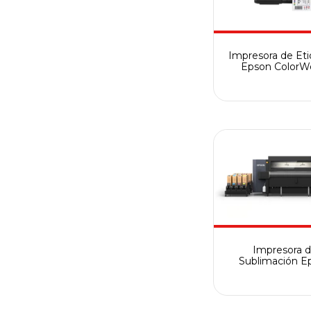
Impresora de Et
Epson ColorW
C7500G
Impresora 
Sublimación E
Digital Monna Li