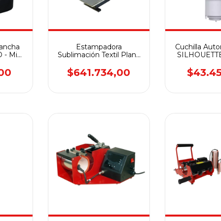
ancha
Estampadora
Cuchilla Auto
 - Mini
Sublimación Textil Plana
SILHOUETTE
3/ H004
38x38 SENKO
5/4/Plus/Pro,
PREMIUM UHP15
00
$641.734,00
$43.4