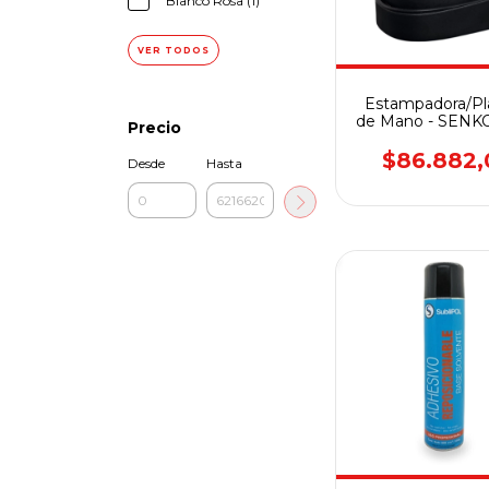
Blanco Rosa (1)
VER TODOS
Estampadora/Pl
de Mano - SENKO
Precio
Portátil XY-H00
$86.882,
Desde
Hasta