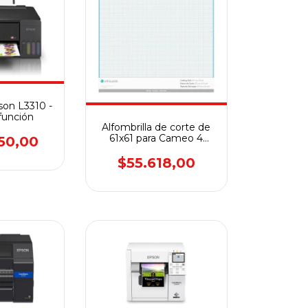
son L3310 -
ifunción
Alfombrilla de corte de
61x61 para Cameo 4
50,00
PRO - PEGAMENTO
SUAVE
$55.618,00