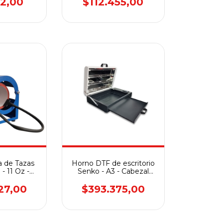
22,00
$112.455,00
 de Tazas
Horno DTF de escritorio
- 11 Oz -
Senko - A3 - Cabezal
cta 80
F1080 - SK-A3DES
27,00
$393.375,00