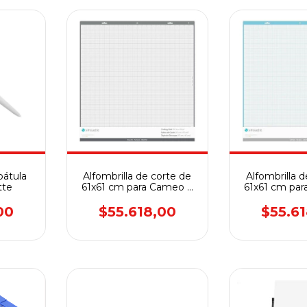
pátula
Alfombrilla de corte de
Alfombrilla 
tte
61x61 cm para Cameo 4
61x61 cm pa
PRO - PEGAMENTO
PRO - S
FUERTE
00
$55.618,00
$55.6