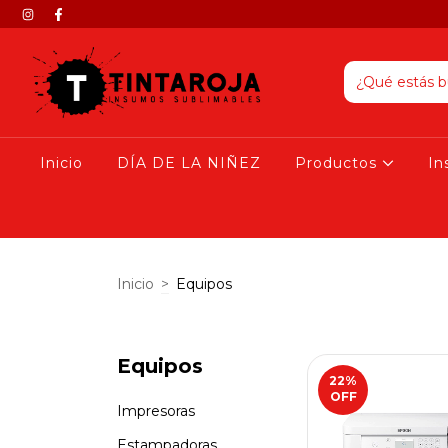
Inicio
DÍA DE LA NIÑEZ
Productos
I
Inicio
>
Equipos
Equipos
22
%
OFF
Impresoras
Estampadoras