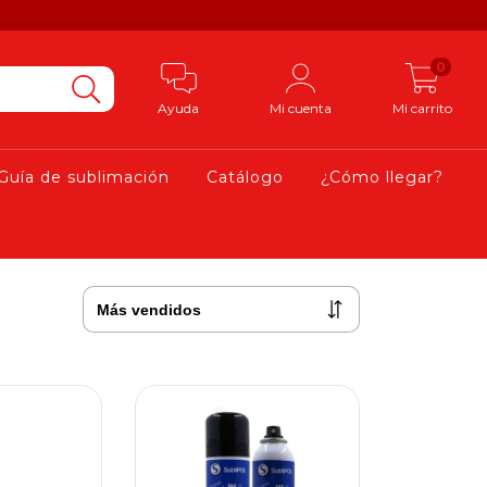
0
Ayuda
Mi cuenta
Mi carrito
Guía de sublimación
Catálogo
¿Cómo llegar?