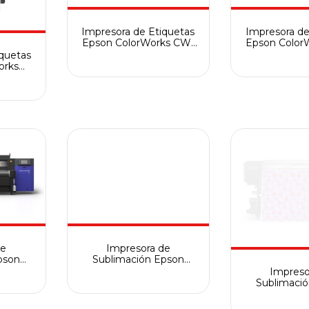
Impresora de Etiquetas
Impresora de
Epson ColorWorks CW-
Epson Color
C6000
C65
iquetas
orks
de
Impresora de
pson
Sublimación Epson
sa 8000
SureColor - F10070
Impreso
Sublimaci
SureColor