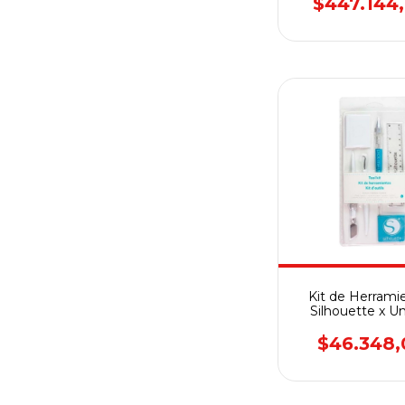
$447.144
Kit de Herrami
Silhouette x U
$46.348,