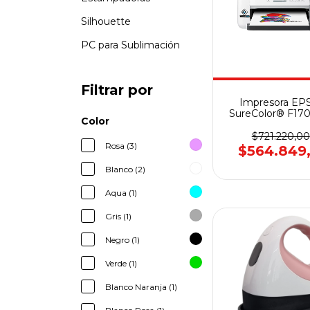
Silhouette
PC para Sublimación
Filtrar por
Impresora E
SureColor® F170 
Color
Sublimació
$721.220,00
Rosa (3)
$564.849
Blanco (2)
Aqua (1)
Gris (1)
Negro (1)
Verde (1)
Blanco Naranja (1)