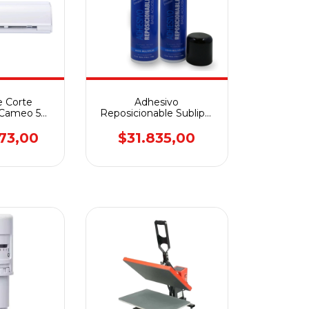
e Corte
Adhesivo
 Cameo 5
Reposicionable Sublipol
 12″
Base Acuosa
73,00
$31.835,00