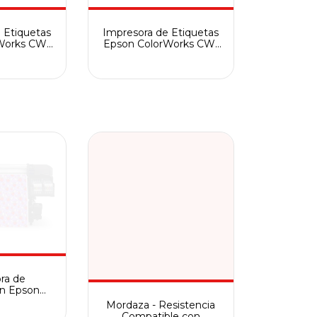
 Etiquetas
Impresora de Etiquetas
Works CW-
Epson ColorWorks CW-
00
C4000
ra de
ón Epson
 - F9470
Mordaza - Resistencia
Compatible con