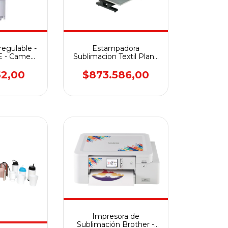
regulable -
Estampadora
 - Cameo
Sublimacion Textil Plana
 Portrait 3
60x40 SENKO
PREMIUM UHP24
52,00
$873.586,00
Impresora de
Sublimación Brother -