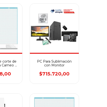
de corte de
PC Para Sublimación
ra Cameo 4
con Monitor
TANDAR
18,00
$715.720,00