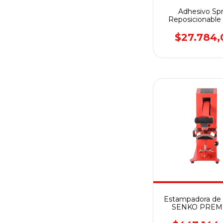
Adhesivo Sp
Reposicionable
Solvente - B
$27.784,
Estampadora de 
SENKO PREM
DCP-100A