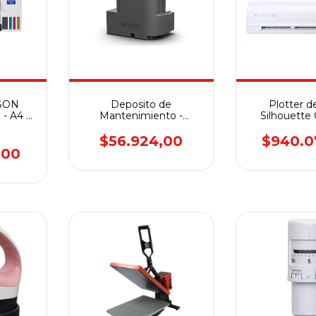
PSON
Deposito de
Plotter d
- A4 -
Mantenimiento -
Silhouette
n
EPSON F170 Original
ALPHA
$56.924,00
$940.0
,00