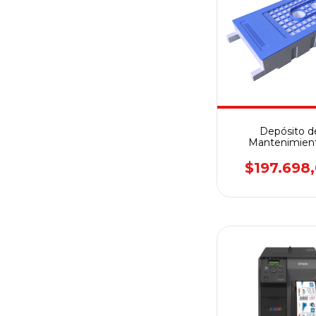
Depósito d
Mantenimient
EPSON - T6193 /
$197.698