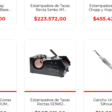
ray
Estampadora de Tazas
Estampadora
 Base
Recta Senko M1
Chopp y Hop
S1
Sublimadora
Red MP
00
$223.572,00
$455.4
Gorras
Estampadora de Tazas
Gancho Uni
IUM
Rectas SENKO
Silhou
PREMIUM MP60B
Sublimadora