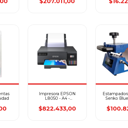
,00
$207.011,00
$16.2
entas
Impresora EPSON
Estampadora
nidad
L8050 - A4 -
Senko Blue 
Multifunción
MINI re
00
$822.433,00
$100.8