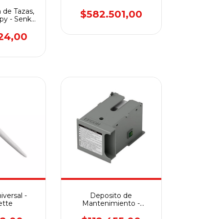
SP1 - A4
 de Tazas,
$582.501,00
py - Senko
-10B
24,00
versal -
Deposito de
ette
Mantenimiento -
EPSON F570 -
C13S210057 / S210057