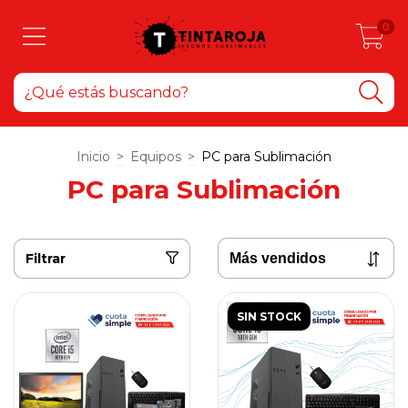
0
Inicio
>
Equipos
>
PC para Sublimación
PC para Sublimación
Filtrar
SIN STOCK