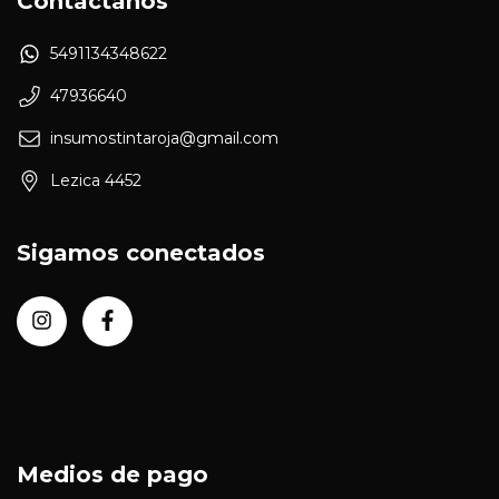
Contactános
5491134348622
47936640
insumostintaroja@gmail.com
Lezica 4452
Sigamos conectados
Medios de pago