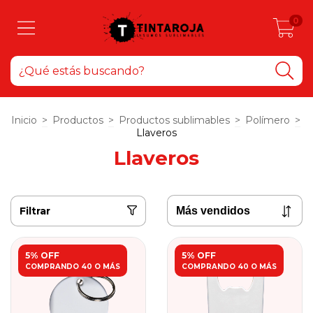
0
Inicio
>
Productos
>
Productos sublimables
>
Polímero
>
Llaveros
Llaveros
Filtrar
5% OFF
5% OFF
COMPRANDO 40 O MÁS
COMPRANDO 40 O MÁS