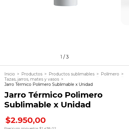
1
/
3
Inicio
>
Productos
>
Productos sublimables
>
Polímero
>
Tazas, jarros, mates y vasos
>
Jarro Térmico Polimero Sublimable x Unidad
Jarro Térmico Polimero
Sublimable x Unidad
$2.950,00
Precio sin impuestos
$2.438,02