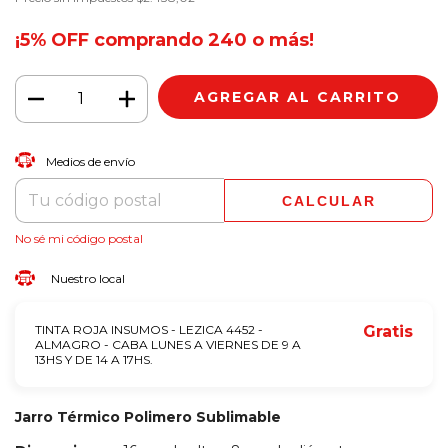
¡5% OFF comprando 240 o más!
CAMBIAR CP
Entregas para el CP:
Medios de envío
CALCULAR
No sé mi código postal
Nuestro local
TINTA ROJA INSUMOS - LEZICA 4452 -
Gratis
ALMAGRO - CABA LUNES A VIERNES DE 9 A
13HS Y DE 14 A 17HS.
Jarro Térmico Polimero Sublimable