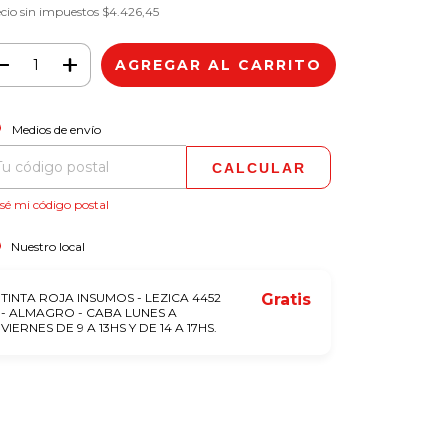
cio sin impuestos
$4.426,45
CAMBIAR CP
regas para el CP:
Medios de envío
CALCULAR
sé mi código postal
Nuestro local
TINTA ROJA INSUMOS - LEZICA 4452
Gratis
- ALMAGRO - CABA LUNES A
VIERNES DE 9 A 13HS Y DE 14 A 17HS.