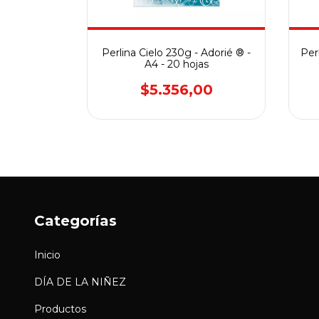
o 230g -
Perlina Cielo 230g - Adorié ® -
Per
0 hojas
A4 - 20 hojas
00
$5.356,00
Categorías
Inicio
DÍA DE LA NIÑEZ
Productos