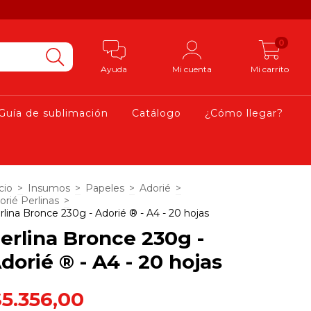
0
Ayuda
Mi cuenta
Mi carrito
Guía de sublimación
Catálogo
¿Cómo llegar?
cio
>
Insumos
>
Papeles
>
Adorié
>
orié Perlinas
>
rlina Bronce 230g - Adorié ® - A4 - 20 hojas
erlina Bronce 230g -
dorié ® - A4 - 20 hojas
$5.356,00