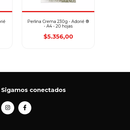
rié
Perlina Crema 230g - Adorié ®
Perlina Vi
- A4 - 20 hojas
- 
$5.356,00
$
Sigamos conectados