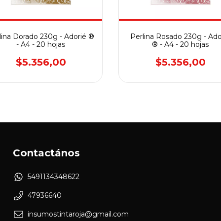
lina Dorado 230g - Adorié ®
Perlina Rosado 230g - Ado
- A4 - 20 hojas
® - A4 - 20 hojas
$5.356,00
$5.356,00
Contactános
5491134348622
47936640
insumostintaroja@gmail.com