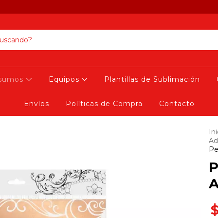
nsumos
Equipos
Plantillas de Sublimación
Envíos
Políticas de Compra
Contacto
Ini
Ad
Pe
P
A