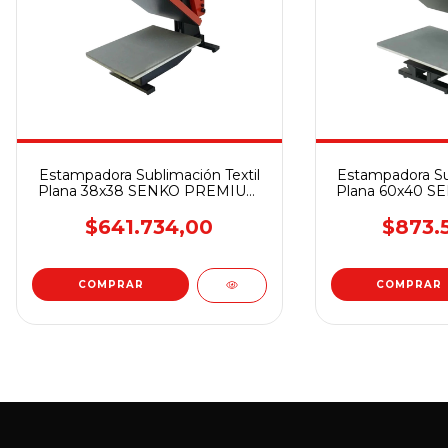
Estampadora Sublimación Textil
Estampadora Sub
Plana 38x38 SENKO PREMIUM
Plana 60x40 
UHP15
UH
$641.734,00
$873.