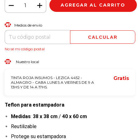
CAMBIAR CP
Entregas para el CP:
Medios de envío
CALCULAR
No sé mi código postal
Nuestro local
TINTA ROJA INSUMOS - LEZICA 4452 -
Gratis
ALMAGRO - CABA LUNES A VIERNES DE 9 A
13HS Y DE 14 A 17HS.
Teflon para estampadora
Medidas
:
38 x 38 cm
/
40 x 60 cm
Reutilizable
Protege su estampadora